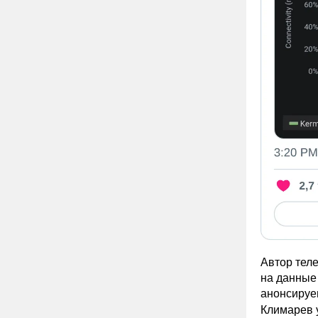
Автор тел
на данные 
анонсиру
Климарев