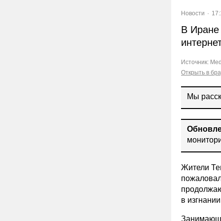
Новости
17:
В Иране
интерне
Источник:
Med
Открыть в бр
Мы расск
Обновле
монитори
Жители Те
пожаловал
продолжаю
в изгнании
Занимающа