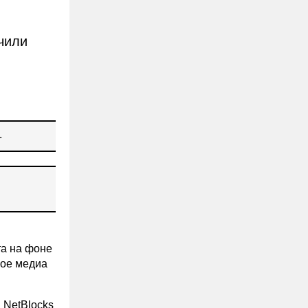
чили
.
та на фоне
ое медиа
 NetBlocks