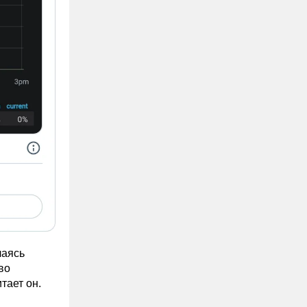
лаясь
во
тает он.