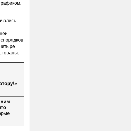
 трафиком,
ачались
енеи
еспорядков
четыре
естованы.
атору!»
 ним
что
орые