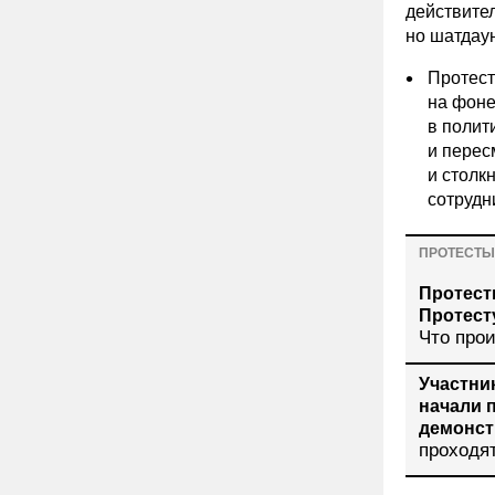
действител
но шатдаун
Протест
на фоне
в полит
и перес
и столк
сотрудн
ПРОТЕСТЫ
Протест
Протест
Что про
Участник
начали 
демонст
проходя