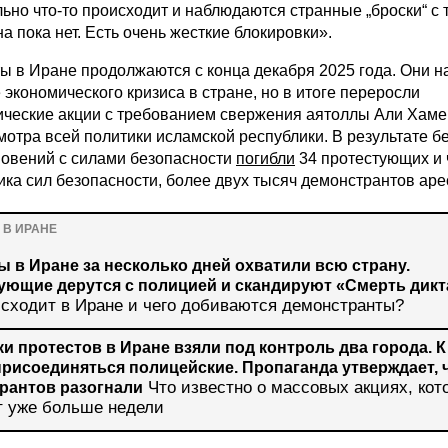
ьно что-то происходит и наблюдаются странные „броски“ с
а пока нет. Есть очень жесткие блокировки».
ы в Иране продолжаются с конца декабря 2025 года. Они н
 экономического кризиса в стране, но в итоге переросли
ические акции с требованием свержения аятоллы Али Хам
мотра всей политики исламской республики. В результате б
новений с силами безопасности
погибли
34 протестующих и 
ика сил безопасности, более двух тысяч демонстрантов ар
 В ИРАНЕ
ы в Иране за несколько дней охватили всю страну.
ующие дерутся с полицией и скандируют «Смерть дикт
исходит в Иране и чего добиваются демонстранты?
и протестов в Иране взяли под контроль два города. К
присоединяться полицейские. Пропаганда утверждает, 
Что известно о массовых акциях, кот
рантов разогнали
т уже больше недели