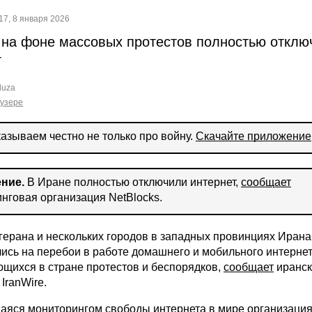
17, 8 января 2026
 на фоне массовых протестов полностью отклю
т
uza
аузере
азываем честно не только про войну.
Скачайте приложение
ние.
В Иране полностью отключили интернет,
сообщает
нговая организация NetBlocks.
герана и нескольких городов в западных провинциях Ирана
ись на перебои в работе домашнего и мобильного интерне
щихся в стране протестов и беспорядков,
сообщает
иранск
 IranWire.
яся мониторингом свободы интернета в мире организация