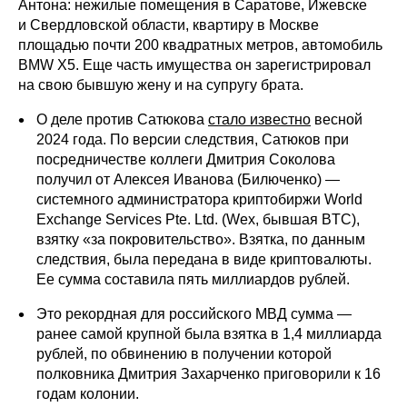
Антона: нежилые помещения в Саратове, Ижевске
и Свердловской области, квартиру в Москве
площадью почти 200 квадратных метров, автомобиль
BMW X5. Еще часть имущества он зарегистрировал
на свою бывшую жену и на супругу брата.
О деле против Сатюкова
стало известно
весной
2024 года. По версии следствия, Сатюков при
посредничестве коллеги Дмитрия Соколова
получил от Алексея Иванова (Билюченко) —
системного администратора криптобиржи World
Exchange Services Pte. Ltd. (Wex, бывшая BTC),
взятку «за покровительство». Взятка, по данным
следствия, была передана в виде криптовалюты.
Ее сумма составила пять миллиардов рублей.
Это рекордная для российского МВД сумма —
ранее самой крупной была взятка в 1,4 миллиарда
рублей, по обвинению в получении которой
полковника Дмитрия Захарченко приговорили к 16
годам колонии.