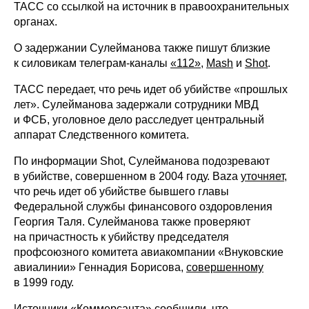
ТАСС со ссылкой на источник в правоохранительных
органах.
О задержании Сулейманова также пишут близкие
к силовикам телеграм-каналы
«112»
,
Mash
и
Shot
.
ТАСС передает, что речь идет об убийстве «прошлых
лет». Сулейманова задержали сотрудники МВД
и ФСБ, уголовное дело расследует центральный
аппарат Следственного комитета.
По информации Shot, Сулейманова подозревают
в убийстве, совершенном в 2004 году. Baza
уточняет
,
что речь идет об убийстве бывшего главы
Федеральной службы финансового оздоровления
Георгия Таля. Сулейманова также проверяют
на причастность к убийству председателя
профсоюзного комитета авиакомпании «Внуковские
авиалинии» Геннадия Борисова,
совершенному
в 1999 году.
Источники «Коммерсанта»
сообщили
, что