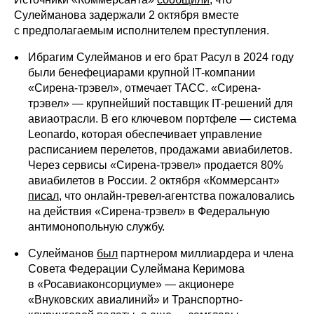
Сулейманова задержали 2 октября вместе
с предполагаемым исполнителем преступления.
Ибрагим Сулейманов и его брат Расул в 2024 году
были бенефециарами крупной IT-компании
«Сирена-трэвел», отмечает ТАСС. «Сирена-
трэвел» — крупнейший поставщик IT-решений для
авиаотрасли. В его ключевом портфеле — система
Leonardo, которая обеспечивает управление
расписанием перелетов, продажами авиабилетов.
Через сервисы «Сирена-трэвел» продается 80%
авиабилетов в России. 2 октября «Коммерсант»
писал
, что онлайн-тревел-агентства пожаловались
на действия «Сирена-трэвел» в Федеральную
антимонопольную службу.
Сулейманов
был
партнером миллиардера и члена
Совета Федерации Сулеймана Керимова
в «Росавиаконсорциуме» — акционере
«Внуковских авиалиний» и Транспортно-