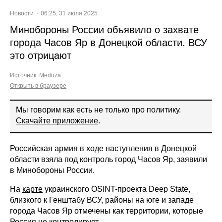
Новости
06:25, 31 июля 2025
Минобороны России объявило о захвате
города Часов Яр в Донецкой области. ВСУ
это отрицают
Источник:
Meduza
Открыть в браузере
Мы говорим как есть не только про политику.
Скачайте приложение
.
Российская армия в ходе наступления в Донецкой
области взяла под контроль город Часов Яр, заявили
в Минобороны России.
На
карте
украинского OSINT-проекта Deep State,
близкого к Генштабу ВСУ, районы на юге и западе
города Часов Яр отмечены как территории, которые
Россия не контролирует.