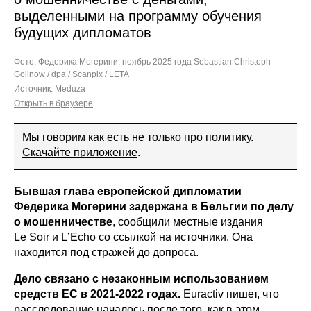
выделенными на программу обучения
будущих дипломатов
Фото: Федерика Могерини, ноябрь 2025 года
Sebastian Christoph
Gollnow / dpa / Scanpix / LETA
Источник:
Meduza
Открыть в браузере
Мы говорим как есть не только про политику.
Скачайте приложение
.
Бывшая глава европейской дипломатии
Федерика Могерини задержана в Бельгии по делу
о мошенничестве
, сообщили местные издания
Le Soir
и
LʼEcho
со ссылкой на источники. Она
находится под стражей до допроса.
Дело связано с незаконным использованием
средств ЕС в 2021-2022 годах.
Euractiv
пишет
, что
расследование началось после того, как в этом