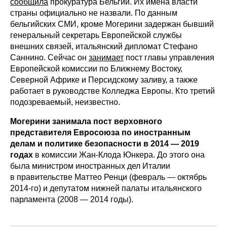
сообщила
прокуратура Бельгии. Их имена власти
страны официально не назвали. По данным
бельгийских СМИ, кроме Могерини задержан бывший
генеральный секретарь Европейской службы
внешних связей, итальянский дипломат Стефано
Саннино. Сейчас он
занимает
пост главы управления
Европейской комиссии по Ближнему Востоку,
Северной Африке и Персидскому заливу, а также
работает в руководстве Колледжа Европы. Кто третий
подозреваемый, неизвестно.
Могерини занимала пост верховного
представителя Евросоюза по иностранным
делам и политике безопасности в 2014 — 2019
годах
в комиссии Жан-Клода Юнкера. До этого она
была министром иностранных дел Италии
в правительстве Маттео Ренци (февраль — октябрь
2014-го) и депутатом нижней палаты итальянского
парламента (2008 — 2014 годы).