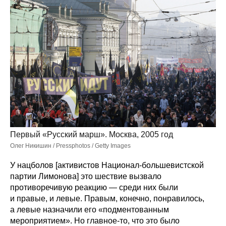
Первый «Русский марш». Москва, 2005 год
Олег Никишин / Pressphotos / Getty Images
У нацболов [активистов Национал-большевистской
партии Лимонова] это шествие вызвало
противоречивую реакцию — среди них были
и правые, и левые. Правым, конечно, понравилось,
а левые назначили его «подментованным
мероприятием». Но главное-то, что это было