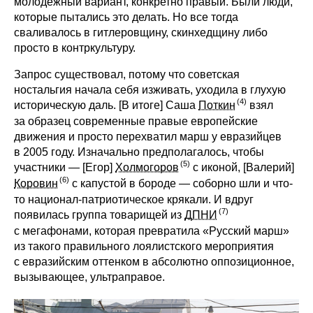
молодежный вариант, конкретно правый. Были люди,
которые пытались это делать. Но все тогда
сваливалось в гитлеровщину, скинхедщину либо
просто в контркультуру.
Запрос существовал, потому что советская
ностальгия начала себя изживать, уходила в глухую
историческую даль. [В итоге] Саша
Поткин
взял
за образец современные правые европейские
движения и просто перехватил марш у евразийцев
в 2005 году. Изначально предполагалось, чтобы
участники — [Егор]
Холмогоров
с иконой, [Валерий]
Коровин
с капустой в бороде — соборно шли и что-
то национал-патриотическое крякали. И вдруг
появилась группа товарищей из
ДПНИ
с мегафонами, которая превратила «Русский марш»
из такого правильного лоялистского мероприятия
с евразийским оттенком в абсолютно оппозиционное,
вызывающее, ультраправое.