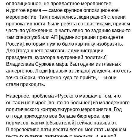
оппозиционное, не провластное мероприятие,
и долгое время — самое крупное оппозиционное
мероприятие. Там появлялись люди разной степени
провокативности: были ребята со свастиками, причем
часть по убеждению, а часть явно по заданию каких-то
там спецслужб или АП [администрации президента
России], которым нужно было картинку изобразить.
Для [тогдашнего замглавы администрации
президента, куратора внутренней политики]
Владислава Суркова марш был одним из главных
аллергенов. Люди [правых взглядов] увидели, что есть
точка сборки, что можно куда-то прийти, — и они
стали приходить.
Наверное, проблема «Русского марша» в том, что
он так и не вырос [во что-то большее] из молодежного
политического контркультурного мероприятия. Год
от года приходило все больше бюргеров, или
нормисов, как их [обывателей] сейчас называют.
В перспективе пяти-десяти лет он мог стать маршем
русских кулаков, зажиточных мужиков, и, на мой