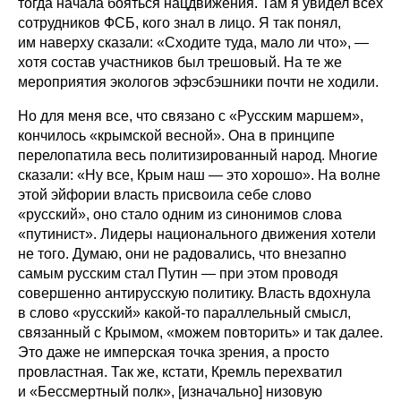
тогда начала бояться нацдвижения. Там я увидел всех
сотрудников ФСБ, кого знал в лицо. Я так понял,
им наверху сказали: «Сходите туда, мало ли что», —
хотя состав участников был трешовый. На те же
мероприятия экологов эфэсбэшники почти не ходили.
Но для меня все, что связано с «Русским маршем»,
кончилось «крымской весной». Она в принципе
перелопатила весь политизированный народ. Многие
сказали: «Ну все, Крым наш — это хорошо». На волне
этой эйфории власть присвоила себе слово
«русский», оно стало одним из синонимов слова
«путинист». Лидеры национального движения хотели
не того. Думаю, они не радовались, что внезапно
самым русским стал Путин — при этом проводя
совершенно антирусскую политику. Власть вдохнула
в слово «русский» какой-то параллельный смысл,
связанный с Крымом, «можем повторить» и так далее.
Это даже не имперская точка зрения, а просто
провластная. Так же, кстати, Кремль перехватил
и «Бессмертный полк», [изначально] низовую