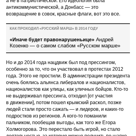
а не в патриотической. Его идеология была
антикоммунистической, а Донбасс — это
возвращение в совок, красные флаги, вот это все.
КАК ПРОХОДИЛ «РУССКИЙ МАРШ» В 2014 ГОДУ
Андрей
«Иначе будет правонарушеньице»
Козенко — о самом слабом «Русском марше»
Но и до 2014 года нацдвиж был под прессингом,
особенно за то, что он участвовал в протестах 2012
года. Этого не простили. В администрации президента
очень боялись альянса либералов и националистов,
националистов как улицы, как уличных бойцов. Кто-то
не выдерживал прессинга, отходил [от участия
в движении], потом пошел крымский раскол, позже
людей стали просто сажать — и лидеров, и каких-то
подростков из регионов. А кого-то поманили
пальчиком, пообещав выгоды, как того же Егора
Холмогорова. Это перестало быть игрой, но стало
деятельностью, за которую можно получить по шапке.