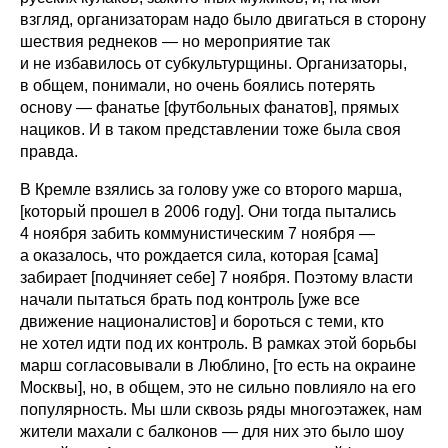
взгляд, организаторам надо было двигаться в сторону
шествия реднеков — но мероприятие так
и не избавилось от субкультурщины. Организаторы,
в общем, понимали, но очень боялись потерять
основу — фанатье [футбольных фанатов], прямых
нациков. И в таком представлении тоже была своя
правда.
В Кремле взялись за голову уже со второго марша,
[который прошел в 2006 году]. Они тогда пытались
4 ноября забить коммунистическим 7 ноября —
а оказалось, что рождается сила, которая [сама]
забирает [подчиняет себе] 7 ноября. Поэтому власти
начали пытаться брать под контроль [уже все
движение националистов] и бороться с теми, кто
не хотел идти под их контроль. В рамках этой борьбы
марш согласовывали в Люблино, [то есть на окраине
Москвы], но, в общем, это не сильно повлияло на его
популярность. Мы шли сквозь ряды многоэтажек, нам
жители махали с балконов — для них это было шоу